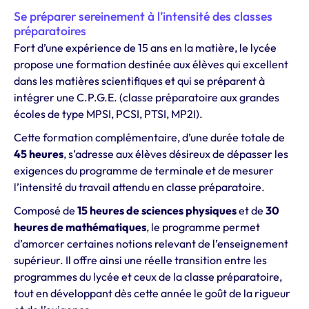
Se préparer sereinement à l’intensité des classes
préparatoires
Fort
d’une
expérience
de
15
ans
en
la
matière,
le
lycée
propose
une
formation
destinée
aux
élèves
qui
excellent
dans
les
matières
scientifiques
et
qui
se
préparent
à
intégrer
une
C.
P.
G.
E. (
classe
préparatoire
aux
grandes
écoles
de
type
MPSI,
PCSI,
PTSI,
MP2I).
Cette
formation
complémentaire,
d’une
durée
totale
de
45
heures
,
s’adresse
aux
élèves
désireux
de
dépasser
les
exigences
du
programme
de
terminale
et
de
mesurer
l’intensité
du
travail
attendu
en
classe
préparatoire.
Composé
de
15
heures
de
sciences
physiques
et
de
30
heures
de
mathématiques
,
le
programme
permet
d’amorcer
certaines
notions
relevant
de
l’enseignement
supérieur.
Il
offre
ainsi
une
réelle
transition
entre
les
programmes
du
lycée
et
ceux
de
la
classe
préparatoire,
tout
en
développant
dès
cette
année
le
goût
de
la
rigueur