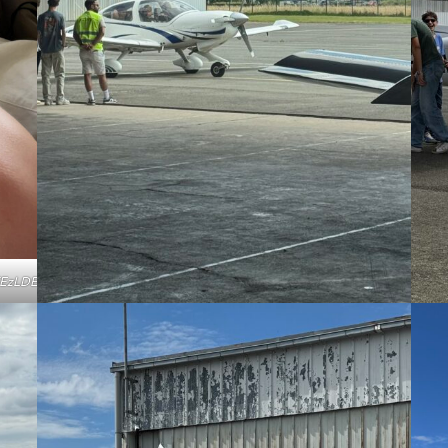
EzLDE7IGlPUyAyNi4yOyBnemlwKSAC