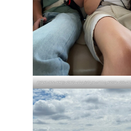
CjQKMFNuYXBjaGF0LzEzLjk0LjAuNTMgKGlQaG9uZT