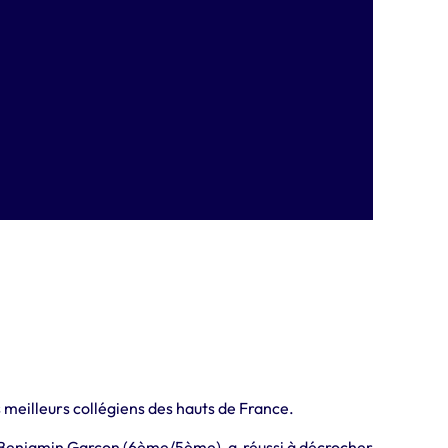
s meilleurs collégiens des hauts de France.
orie Benjamin Garçon (6ème/5ème), a réussi à décrocher