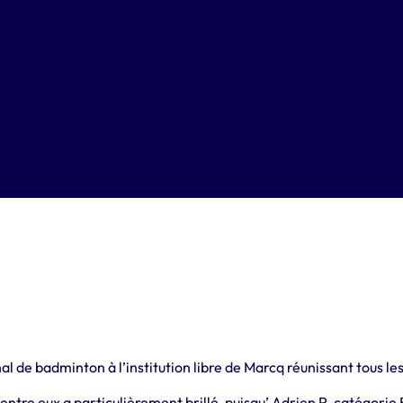
l de badminton à l’institution libre de Marcq réunissant tous le
n d’entre eux a particulièrement brillé, puisqu’ Adrien P. catég